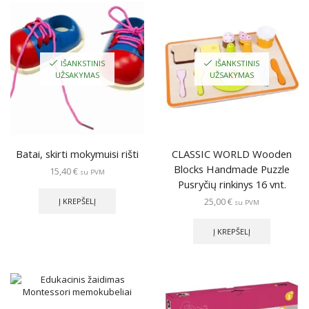
IŠANKSTINIS
IŠANKSTINIS
UŽSAKYMAS
UŽSAKYMAS
Batai, skirti mokymuisi rišti
CLASSIC WORLD Wooden
Blocks Handmade Puzzle
15,40
€
su PVM
Pusryčių rinkinys 16 vnt.
25,00
€
Į KREPŠELĮ
su PVM
Į KREPŠELĮ