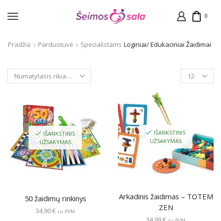
0
Pradžia
Parduotuvė
Specialistams
Loginiai/ Edukaciniai Žaidimai
Products
per
page
IŠANKSTINIS
IŠANKSTINIS
UŽSAKYMAS
UŽSAKYMAS
Arkadinis žaidimas – TOTEM
50 žaidimų rinkinys
ZEN
34,90
€
su PVM
34,99
€
su PVM