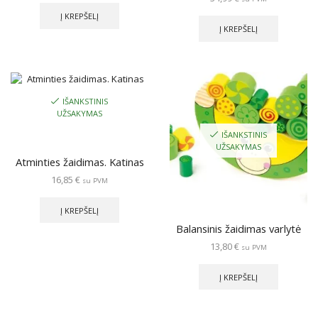
Į KREPŠELĮ
Į KREPŠELĮ
IŠANKSTINIS
UŽSAKYMAS
IŠANKSTINIS
UŽSAKYMAS
Atminties žaidimas. Katinas
16,85
€
su PVM
Į KREPŠELĮ
Balansinis žaidimas varlytė
13,80
€
su PVM
Į KREPŠELĮ