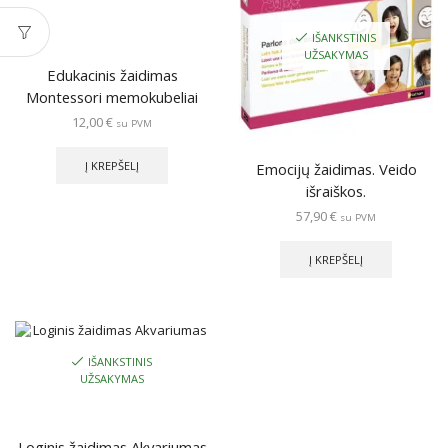
IŠANKSTINIS
UŽSAKYMAS
Edukacinis žaidimas
Montessori memokubeliai
12,00
€
su PVM
Į KREPŠELĮ
Emocijų žaidimas. Veido
išraiškos.
57,90
€
su PVM
Į KREPŠELĮ
IŠANKSTINIS
UŽSAKYMAS
Loginis žaidimas Akvariumas