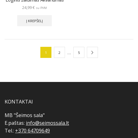
24,99
€
su PVM
Į KREPŠELĮ
…
1
2
5
KONTAKTAI
MB "Šeimos sala"
E.paštas:
info@seimossala.lt
Tel.:
+370 64709649