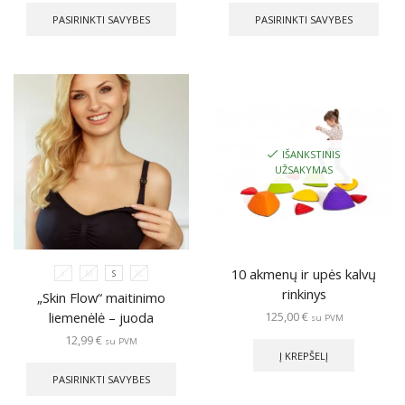
product
prod
PASIRINKTI SAVYBES
PASIRINKTI SAVYBES
has
has
multiple
multi
variants.
varia
The
The
options
opti
may
may
be
be
chosen
chos
IŠANKSTINIS
on
on
UŽSAKYMAS
the
the
product
prod
page
pag
10 akmenų ir upės kalvų
L
M
S
XL
rinkinys
„Skin Flow“ maitinimo
125,00
€
liemenėlė – juoda
su PVM
12,99
€
su PVM
This
Į KREPŠELĮ
product
PASIRINKTI SAVYBES
has