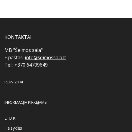
KONTAKTAI
MB "Šeimos sala"
E.paštas:
info@seimossala.lt
Tel.:
+370 64709649
REKVIZITAI
INFORMACIJA PIRKĖJAMS
D.U.K
Taisyklės