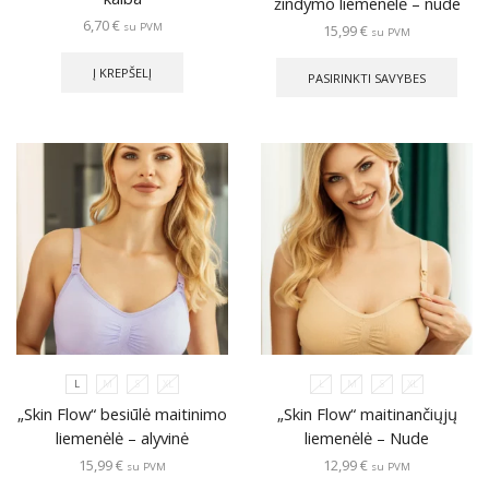
žindymo liemenėlė – nude
6,70
€
su PVM
15,99
€
su PVM
This
prod
Į KREPŠELĮ
PASIRINKTI SAVYBES
has
multi
varia
The
opti
may
be
chos
on
the
prod
pag
L
M
S
XL
L
M
S
XL
„Skin Flow“ besiūlė maitinimo
„Skin Flow“ maitinančiųjų
liemenėlė – alyvinė
liemenėlė – Nude
15,99
€
12,99
€
su PVM
su PVM
This
This