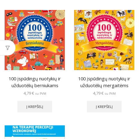
multiple
variants.
The
options
may
be
chosen
on
the
product
page
100 įspūdingų nuotykių ir
100 įspūdingų nuotykių ir
užduotėlių berniukams
užduotėlių mergaitėms
4,79
€
4,79
€
su PVM
su PVM
Į KREPŠELĮ
Į KREPŠELĮ