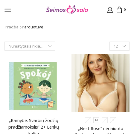
0
Pradžia
Parduotuvė
Products
per
page
„Ramybė. Svarbių žodžių
L
M
S
XL
pradžiamokslis” 2+ Lenkų
„Nest Rose“ nėriniuota
kalba