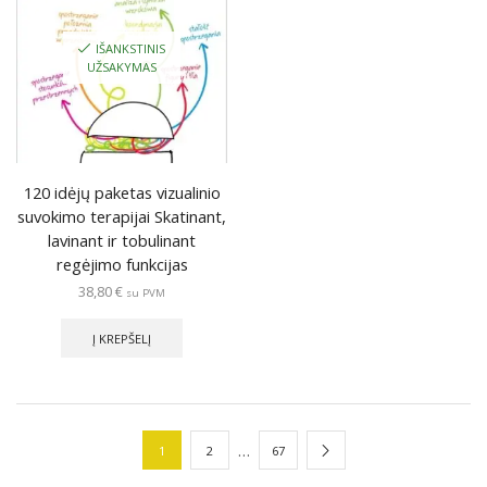
IŠANKSTINIS
UŽSAKYMAS
120 idėjų paketas vizualinio
suvokimo terapijai Skatinant,
lavinant ir tobulinant
regėjimo funkcijas
38,80
€
su PVM
Į KREPŠELĮ
…
1
2
67