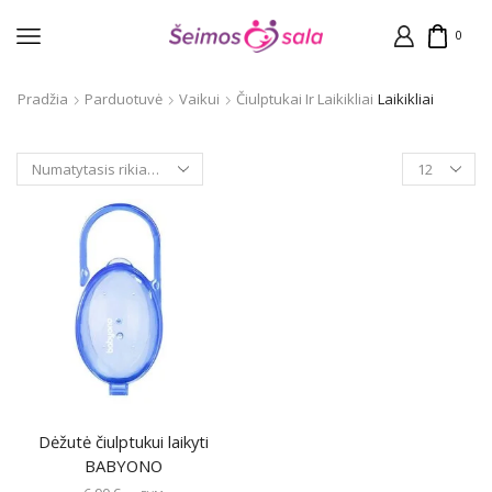
0
Pradžia
Parduotuvė
Vaikui
Čiulptukai Ir Laikikliai
Laikikliai
Products
per
page
Dėžutė čiulptukui laikyti
BABYONO