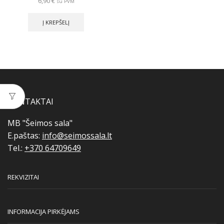
6,90
€
su PVM
Į KREPŠELĮ
KONTAKTAI
MB "Šeimos sala"
E.paštas:
info@seimossala.lt
Tel.:
+370 64709649
REKVIZITAI
INFORMACIJA PIRKĖJAMS