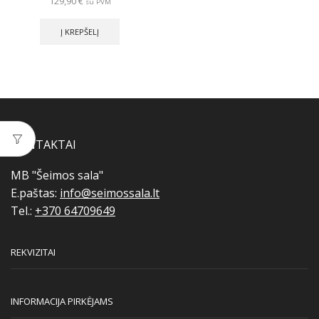
129,90
€
su PVM
Į KREPŠELĮ
KONTAKTAI
MB "Šeimos sala"
E.paštas:
info@seimossala.lt
Tel.:
+370 64709649
REKVIZITAI
INFORMACIJA PIRKĖJAMS