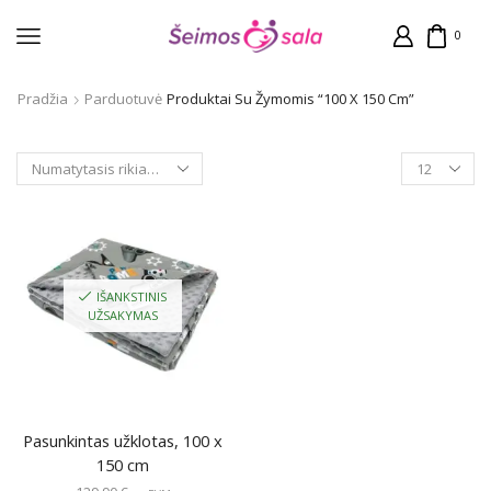
0
Pradžia
Parduotuvė
Produktai Su Žymomis “100 X 150 Cm”
Products
per
page
IŠANKSTINIS
UŽSAKYMAS
Pasunkintas užklotas, 100 x
150 cm