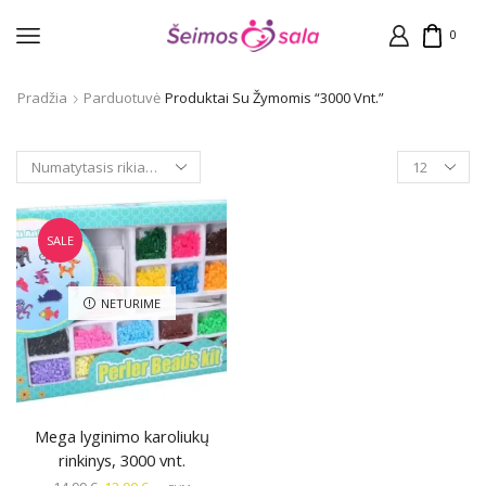
0
Pradžia
Parduotuvė
Produktai Su Žymomis “3000 Vnt.”
Products
per
page
SALE
NETURIME
Mega lyginimo karoliukų
rinkinys, 3000 vnt.