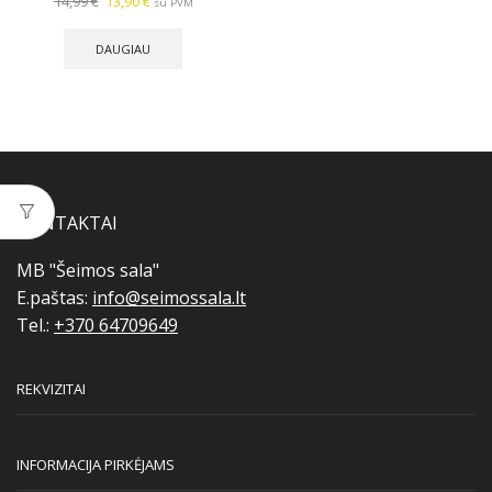
Original
Current
14,99
€
13,90
€
su PVM
price
price
was:
is:
DAUGIAU
14,99 €.
13,90 €.
KONTAKTAI
MB "Šeimos sala"
E.paštas:
info@seimossala.lt
Tel.:
+370 64709649
REKVIZITAI
INFORMACIJA PIRKĖJAMS