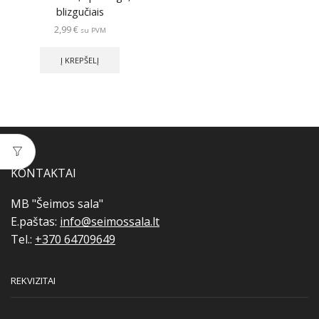
blizgučiais
2,99
€
su PVM
Į KREPŠELĮ
KONTAKTAI
MB "Šeimos sala"
E.paštas:
info@seimossala.lt
Tel.:
+370 64709649
REKVIZITAI