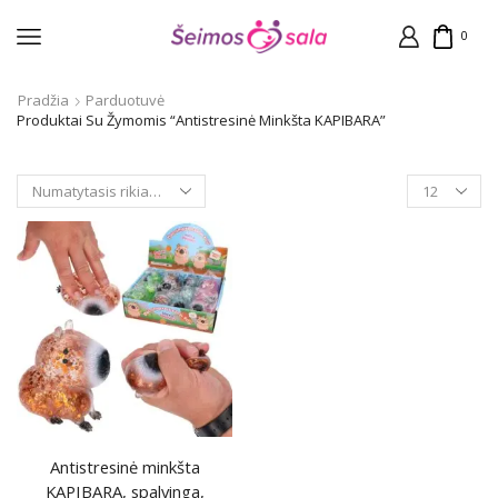
0
Pradžia
Parduotuvė
Produktai Su Žymomis “Antistresinė Minkšta KAPIBARA”
Products
per
page
Antistresinė minkšta
KAPIBARA, spalvinga,