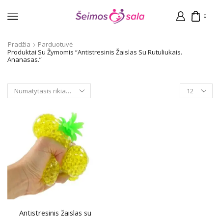
0
Pradžia
Parduotuvė
Produktai Su Žymomis “Antistresinis Žaislas Su Rutuliukais.
Ananasas.”
Products
per
page
Antistresinis žaislas su