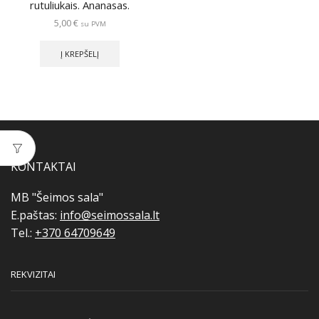
rutuliukais. Ananasas.
5,00
€
su PVM
Į KREPŠELĮ
KONTAKTAI
MB "Šeimos sala"
E.paštas:
info@seimossala.lt
Tel.:
+370 64709649
REKVIZITAI