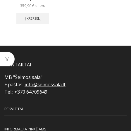
359,90
€
su PVM
Į KREPŠELĮ
KONTAKTAI
MB "Šeimos sala"
E.paštas:
info@seimossala.lt
Tel.:
+370 64709649
REKVIZITAI
INFORMACIJA PIRKĖJAMS