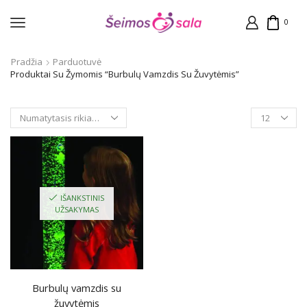
0
Pradžia
Parduotuvė
Produktai Su Žymomis “Burbulų Vamzdis Su Žuvytėmis”
Products
per
page
IŠANKSTINIS
UŽSAKYMAS
Burbulų vamzdis su
žuvytėmis