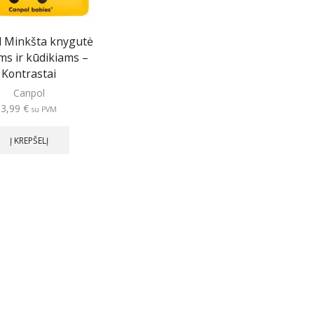
 Minkšta knygutė
ms ir kūdikiams –
Kontrastai
Canpol
3,99
€
su PVM
Į KREPŠELĮ