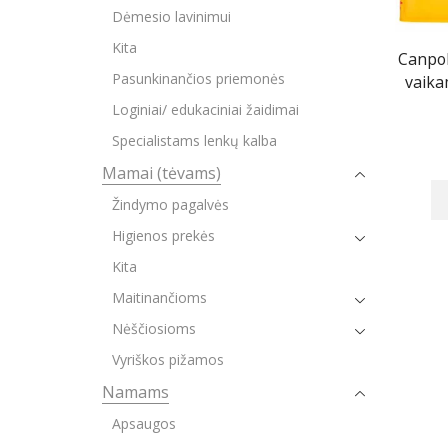
Dėmesio lavinimui
Kita
Canpol
Pasunkinančios priemonės
vaika
Loginiai/ edukaciniai žaidimai
Specialistams lenkų kalba
Mamai (tėvams)
Žindymo pagalvės
Higienos prekės
Kita
Maitinančioms
Nėščiosioms
Vyriškos pižamos
Namams
Apsaugos