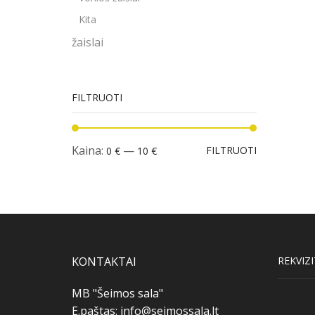
Kita
žaislai
FILTRUOTI
Min
Maks
Kaina:
—
FILTRUOTI
0 €
10 €
kaina
kaina
KONTAKTAI
REKVIZI
MB "Šeimos sala"
E.paštas:
info@seimossala.lt