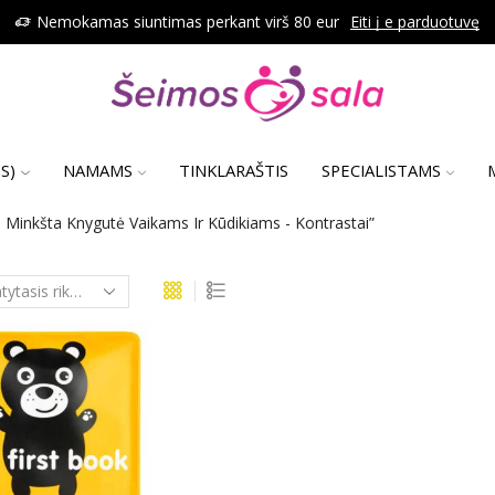
Nemokamas siuntimas perkant virš 80 eur
Eiti į e parduotuvę
S)
NAMAMS
TINKLARAŠTIS
SPECIALISTAMS
Minkšta Knygutė Vaikams Ir Kūdikiams - Kontrastai”