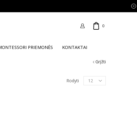
0
MONTESSORI PRIEMONĖS
KONTAKTAI
Grįžti
Products
Rodyti
per
page