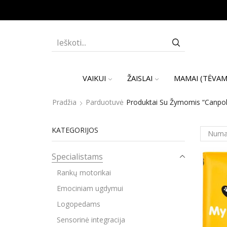
SEARCH
INPUT
VAIKUI
ŽAISLAI
MAMAI (TĖVAM
Pradžia
Parduotuvė
Produktai Su Žymomis “Canpol 
KATEGORIJOS
Specialistams
Rankų motorikai
Emociniam ugdymui
Logopedams
Sensorinė integracija