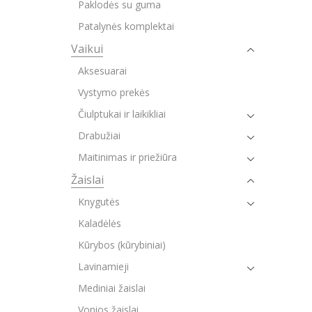
Paklodės su guma
Patalynės komplektai
Vaikui
Aksesuarai
Vystymo prekės
Čiulptukai ir laikikliai
Drabužiai
Maitinimas ir priežiūra
Žaislai
Knygutės
Kaladėlės
Kūrybos (kūrybiniai)
Lavinamieji
Mediniai žaislai
Vonios žaislai