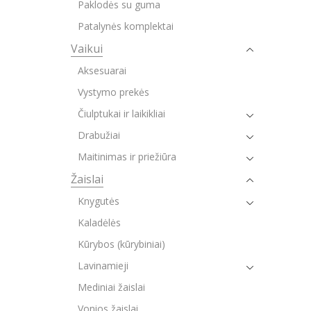
Paklodės su guma
Patalynės komplektai
Vaikui
Aksesuarai
Vystymo prekės
Čiulptukai ir laikikliai
Drabužiai
Maitinimas ir priežiūra
Žaislai
Knygutės
Kaladėlės
Kūrybos (kūrybiniai)
Lavinamieji
Mediniai žaislai
Vonios žaislai