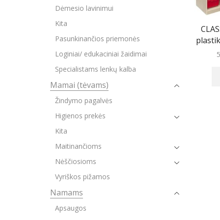
Dėmesio lavinimui
Kita
CLAS
Pasunkinančios priemonės
plasti
Loginiai/ edukaciniai žaidimai
Specialistams lenkų kalba
Mamai (tėvams)
Žindymo pagalvės
Higienos prekės
Kita
Maitinančioms
Nėščiosioms
Vyriškos pižamos
Namams
Apsaugos