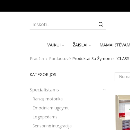
SEARCH
INPUT
VAIKUI
ŽAISLAI
MAMAI (TĖVAM
Pradžia
Parduotuvė
Produktai Su Žymomis “CLASSI
KATEGORIJOS
Specialistams
Rankų motorikai
Emociniam ugdymui
Logopedams
Sensorinė integracija