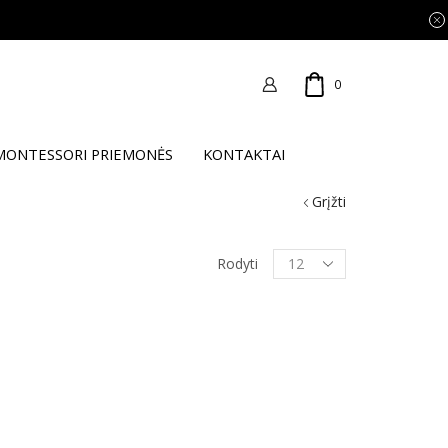
0
MONTESSORI PRIEMONĖS
KONTAKTAI
Grįžti
Products
Rodyti
per
page