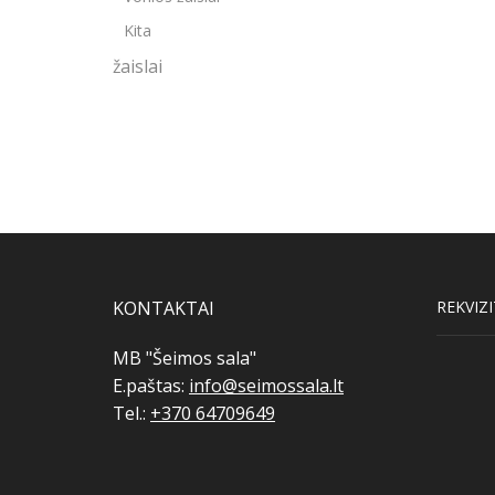
Kita
žaislai
KONTAKTAI
REKVIZI
MB "Šeimos sala"
E.paštas:
info@seimossala.lt
Tel.:
+370 64709649