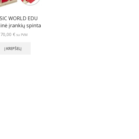
SIC WORLD EDU
kinė įrankių spinta
570,00
€
su PVM
Į KREPŠELĮ