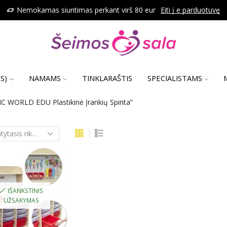
Nemokamas siuntimas perkant virš 80 eur
Eiti į e parduotuvę
S)
NAMAMS
TINKLARAŠTIS
SPECIALISTAMS
C WORLD EDU Plastikinė Įrankių Spinta”
IŠANKSTINIS
UŽSAKYMAS