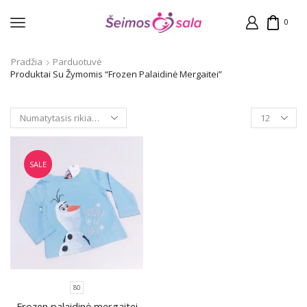
0
Pradžia
Parduotuvė
Produktai Su Žymomis “Frozen Palaidinė Mergaitei”
Products
per
page
SALE
80
Frozen palaidinė mergaitei