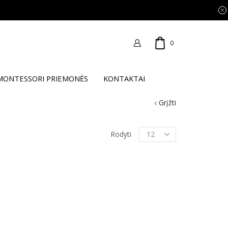
0
MONTESSORI PRIEMONĖS
KONTAKTAI
Grįžti
Products
Rodyti
per
page