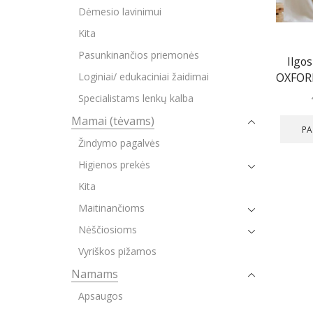
Dėmesio lavinimui
Kita
Pasunkinančios priemonės
Ilgo
OXFORD
Loginiai/ edukaciniai žaidimai
Specialistams lenkų kalba
Mamai (tėvams)
PA
Žindymo pagalvės
Higienos prekės
Kita
Maitinančioms
Nėščiosioms
Vyriškos pižamos
Namams
Apsaugos