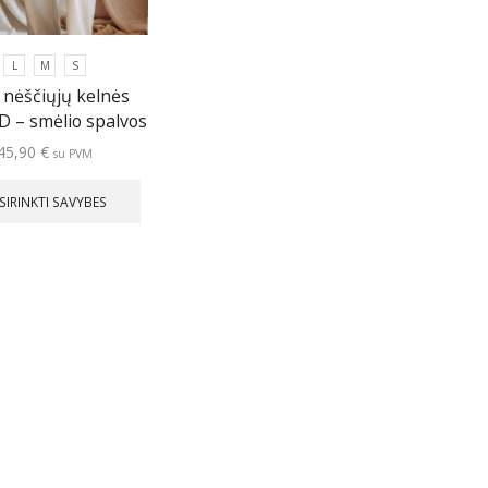
L
M
S
s nėščiųjų kelnės
 – smėlio spalvos
45,90
€
su PVM
This
product
SIRINKTI SAVYBES
has
multiple
variants.
The
options
may
be
chosen
on
the
product
page