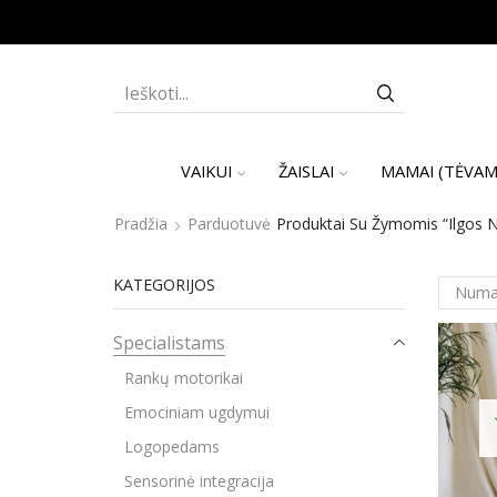
SEARCH
INPUT
VAIKUI
ŽAISLAI
MAMAI (TĖVAM
Pradžia
Parduotuvė
Produktai Su Žymomis “Ilgos 
KATEGORIJOS
Specialistams
Rankų motorikai
Emociniam ugdymui
Logopedams
Sensorinė integracija