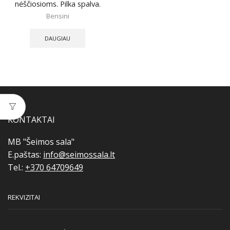
nėščiosioms. Pilka spalva.
Bensini
DAUGIAU
KONTAKTAI
MB "Šeimos sala"
E.paštas:
info@seimossala.lt
Tel.:
+370 64709649
REKVIZITAI