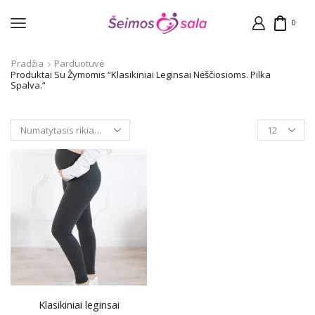
0
Pradžia
Parduotuvė
Produktai Su Žymomis “Klasikiniai Leginsai Nėščiosioms. Pilka
Spalva.”
Products
per
page
Klasikiniai leginsai