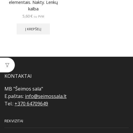
elementais. Nakty. Lenkų
kalba
5,60
€
su PVM
Į KREPŠELĮ
KONTAKTAI
MB "Šeimos sala"
E.paštas:
info@seimossala.lt
Tel.:
+370 64709649
REKVIZITAI