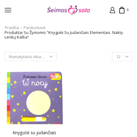
0
Pradžia
Parduotuvė
Produktai Su Žymomis “Knygutė Su Judančiais Elementais. Nakty.
Lenkų Kalba”
Products
per
page
Knygutė su judančiais