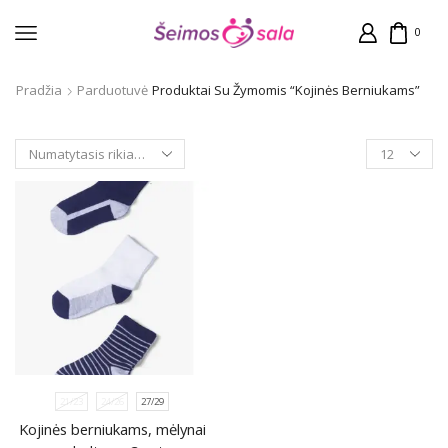
0
Pradžia
Parduotuvė
Produktai Su Žymomis “Kojinės Berniukams”
Products
per
page
21/23
24/26
27/29
Kojinės berniukams, mėlynai