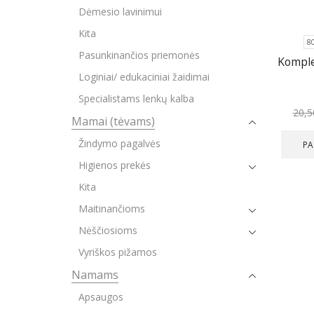
Dėmesio lavinimui
Kita
8
Pasunkinančios priemonės
Komple
Loginiai/ edukaciniai žaidimai
Specialistams lenkų kalba
20,
Mamai (tėvams)
Žindymo pagalvės
PA
Higienos prekės
Kita
Maitinančioms
Nėščiosioms
Vyriškos pižamos
Namams
Apsaugos