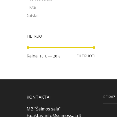
Kita
žaislai
FILTRUOTI
Min
Maks
Kaina:
—
FILTRUOTI
10 €
20 €
kaina
kaina
KONTAKTAI
REKVIZI
MB "Šeimos sala"
E.paštas:
info@seimossala.lt