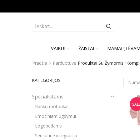
SEARCH
INPUT
VAIKUI
ŽAISLAI
MAMAI (TĖVAM
Pradžia
Parduotuvė
Produktai Su Žymomis “Komplek
KATEGORIJOS
Specialistams
SAL
Rankų motorikai
Emociniam ugdymui
Logopedams
Sensorinė integracija