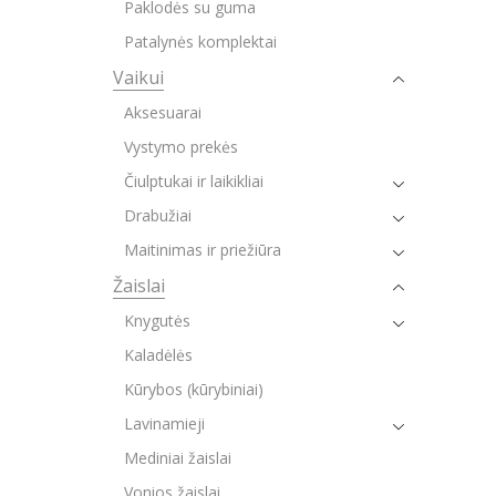
Paklodės su guma
Patalynės komplektai
Vaikui
Aksesuarai
Vystymo prekės
Čiulptukai ir laikikliai
Drabužiai
Maitinimas ir priežiūra
Žaislai
Knygutės
Kaladėlės
Kūrybos (kūrybiniai)
Lavinamieji
Mediniai žaislai
Vonios žaislai