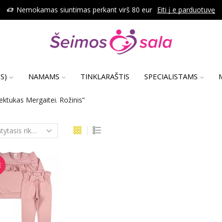
Nemokamas siuntimas perkant virš 80 eur
Eiti į e parduotuvę
S)
NAMAMS
TINKLARAŠTIS
SPECIALISTAMS
tukas Mergaitei. Rožinis”
E