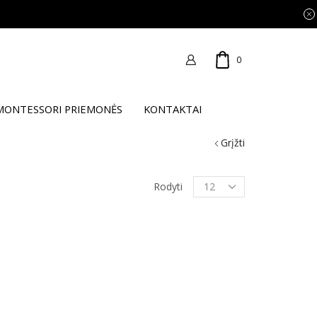
0
MONTESSORI PRIEMONĖS
KONTAKTAI
Grįžti
Products
Rodyti
per
page