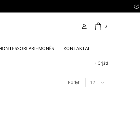
0
MONTESSORI PRIEMONĖS
KONTAKTAI
Grįžti
Products
Rodyti
per
page