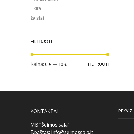
Kita
žaislai
FILTRUOTI
Min
Maks
Kaina:
—
FILTRUOTI
0 €
10 €
kaina
kaina
KONTAKTAI
REKVIZI
MB "Šeimos sala"
E.paštas:
info@seimossala.lt