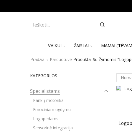
SEARCH
INPUT
VAIKUI
ŽAISLAI
MAMAI (TĖVAM
Pradžia
Parduotuvė
Produktai Su Žymomis “Logopedi
KATEGORIJOS
Specialistams
Rankų motorikai
Emociniam ugdymui
Logopedams
Logope
Sensorinė integracija