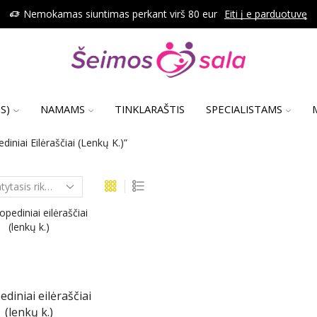
Nemokamas siuntimas perkant virš 80 eur
Eiti į e parduotuvę
S)
NAMAMS
TINKLARAŠTIS
SPECIALISTAMS
niai Eilėraščiai (lenkų K.)”
diniai eilėraščiai
(lenkų k.)