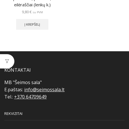
eilėraščiai (lenkų k.)
9,80
€
su PVM
Į KREPŠELĮ
KONTAKTAI
MB "Šeimos sala"
E.paštas:
info@seimossala.lt
Tel.:
+370 64709649
REKVIZITAI