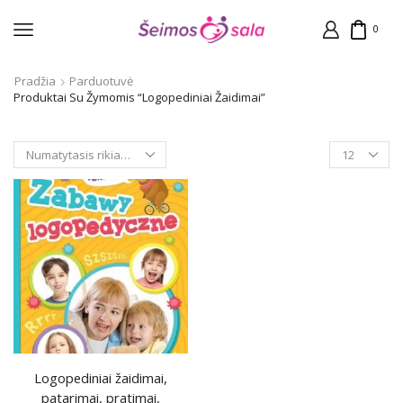
0
Pradžia
Parduotuvė
Produktai Su Žymomis “Logopediniai Žaidimai”
Products
per
page
Logopediniai žaidimai,
patarimai, pratimai,