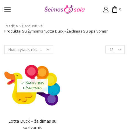
0
Pradžia
Parduotuvė
Produktai Su Žymomis “Lotta Duck - Žaidimas Su Spalvomis”
Products
per
page
IŠANKSTINIS
UŽSAKYMAS
Lotta Duck – žaidimas su
spalvomis