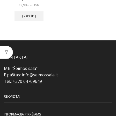
12,90
€
su PVM
Į KREPŠELĮ
KONTAKTAI
MB "Šeimos sala"
E.paštas:
info@seimossala.lt
Tel.:
+370 64709649
REKVIZITAI
INFORMACIJA PIRKĖJAMS