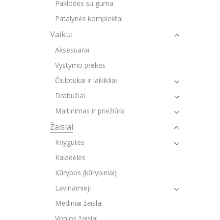
Paklodės su guma
Patalynės komplektai
Vaikui
Aksesuarai
Vystymo prekės
Čiulptukai ir laikikliai
Drabužiai
Maitinimas ir priežiūra
Žaislai
Knygutės
Kaladėlės
Kūrybos (kūrybiniai)
Lavinamieji
Mediniai žaislai
Vonios žaislai