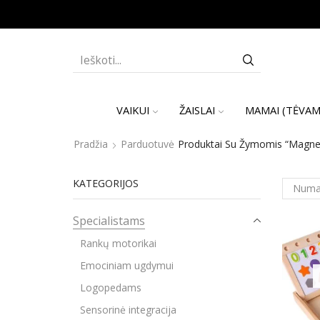
SEARCH
INPUT
VAIKUI
ŽAISLAI
MAMAI (TĖVAM
Pradžia
Parduotuvė
Produktai Su Žymomis “Magneti
KATEGORIJOS
Specialistams
Rankų motorikai
Emociniam ugdymui
Logopedams
Sensorinė integracija