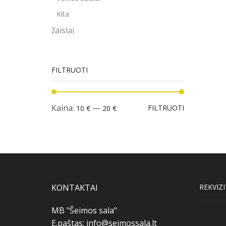
Kita
žaislai
FILTRUOTI
Min
Maks
Kaina:
—
FILTRUOTI
10 €
20 €
kaina
kaina
KONTAKTAI
REKVIZI
MB "Šeimos sala"
E.paštas:
info@seimossala.lt