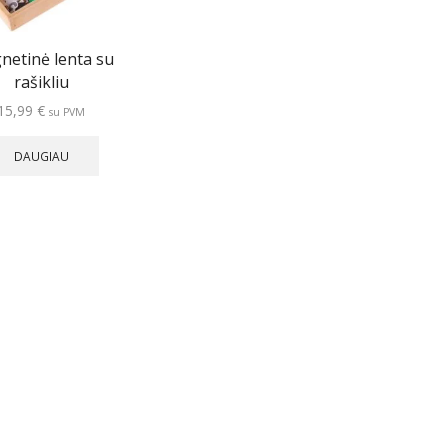
netinė lenta su
rašikliu
15,99
€
su PVM
DAUGIAU