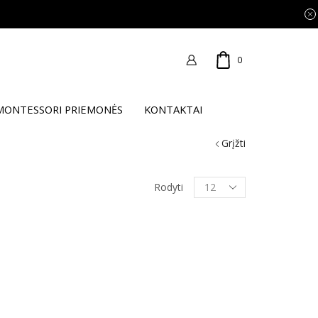
0
MONTESSORI PRIEMONĖS
KONTAKTAI
Grįžti
Products
Rodyti
per
page