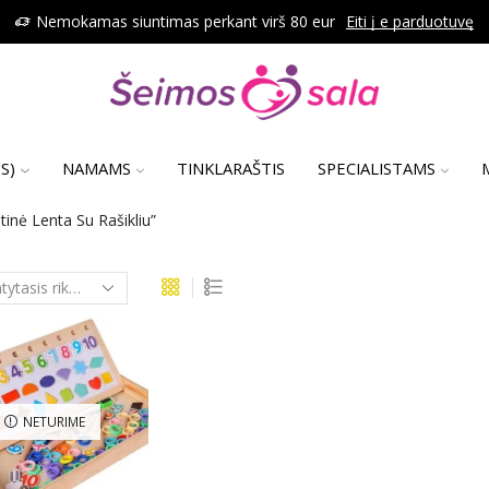
Nemokamas siuntimas perkant virš 80 eur
Eiti į e parduotuvę
S)
NAMAMS
TINKLARAŠTIS
SPECIALISTAMS
nė Lenta Su Rašikliu”
NETURIME