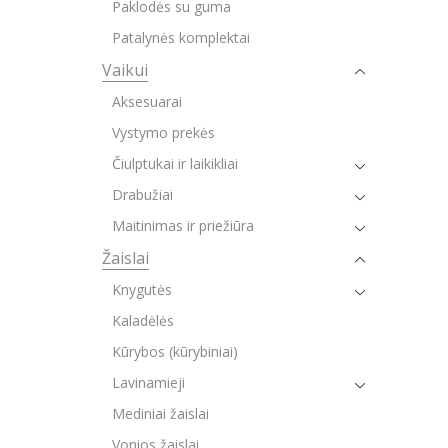
Paklodės su guma
Patalynės komplektai
Vaikui
Aksesuarai
Vystymo prekės
Čiulptukai ir laikikliai
Drabužiai
Maitinimas ir priežiūra
Žaislai
Knygutės
Kaladėlės
Kūrybos (kūrybiniai)
Lavinamieji
Mediniai žaislai
Vonios žaislai