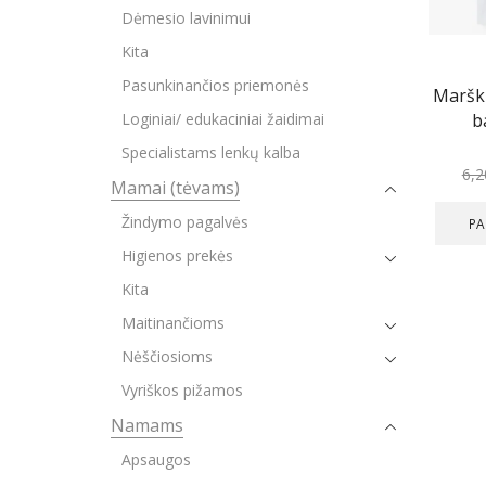
Dėmesio lavinimui
Kita
Pasunkinančios priemonės
Marški
b
Loginiai/ edukaciniai žaidimai
Specialistams lenkų kalba
6,
Mamai (tėvams)
Žindymo pagalvės
PA
Higienos prekės
Kita
Maitinančioms
Nėščiosioms
Vyriškos pižamos
Namams
Apsaugos