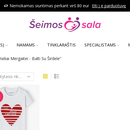
Nemokamas siuntimas perkant virš 80 eur
Eiti į e parduotuvę
S)
NAMAMS
TINKLARAŠTIS
SPECIALISTAMS
iai Mergaitei - Balti Su Širdele”
E