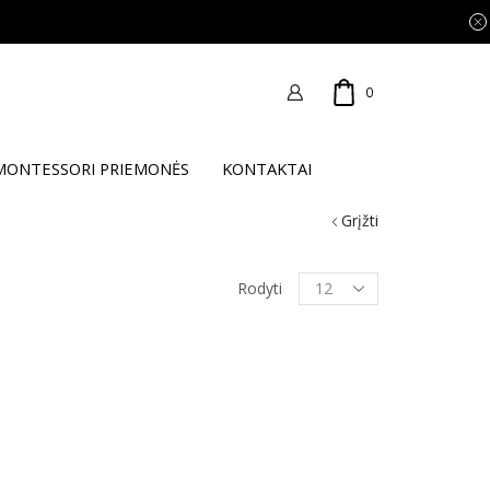
0
MONTESSORI PRIEMONĖS
KONTAKTAI
Grįžti
Products
Rodyti
per
page