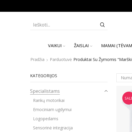
SEARCH
INPUT
VAIKUI
ŽAISLAI
MAMAI (TĖVAM
Pradžia
Parduotuvė
Produktai Su Žymomis “Marškinėl
KATEGORIJOS
Specialistams
SAL
Rankų motorikai
Emociniam ugdymui
Logopedams
Sensorinė integracija