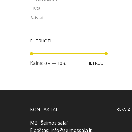
Kita
žaislai
FILTRUOTI
Min
Maks
Kaina:
—
FILTRUOTI
0 €
10 €
kaina
kaina
KONTAKTAI
REKVIZI
MB "Šeimos sala"
E.paštas:
info@seimossala.lt