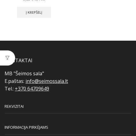
Į KREPŠELĮ
KONTAKTAI
MB "Šeimos sala"
E.paštas:
info@seimossala.lt
Tel.:
+370 64709649
REKVIZITAI
INFORMACIJA PIRKĖJAMS