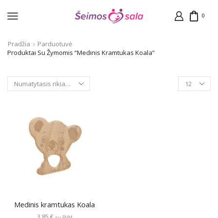
0
Pradžia
Parduotuvė
Produktai Su Žymomis “Medinis Kramtukas Koala”
Products
per
page
Medinis kramtukas Koala
3,85
€
su PVM