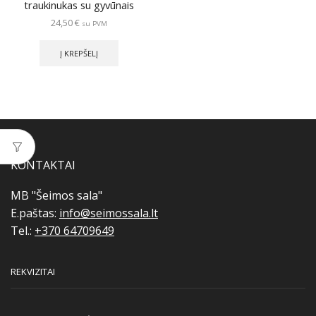
traukinukas su gyvūnais
24,50
€
su PVM
Į KREPŠELĮ
KONTAKTAI
MB "Šeimos sala"
E.paštas:
info@seimossala.lt
Tel.:
+370 64709649
REKVIZITAI