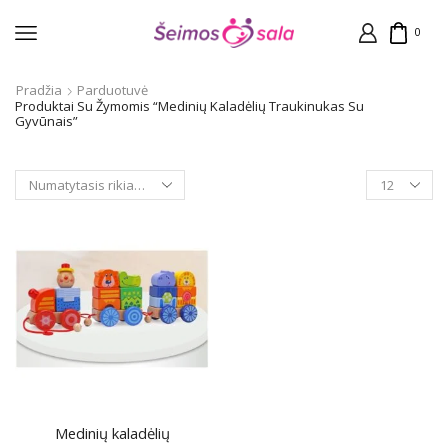
0
Pradžia
Parduotuvė
Produktai Su Žymomis “Medinių Kaladėlių Traukinukas Su
Gyvūnais”
Products
per
page
Medinių kaladėlių