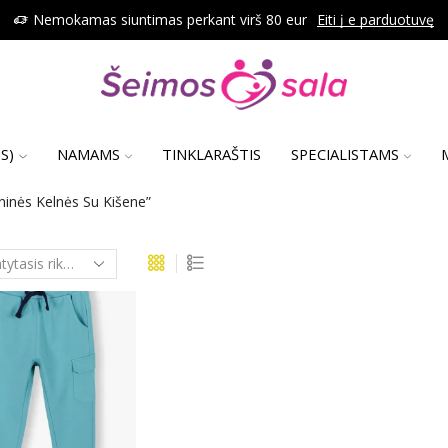
Nemokamas siuntimas perkant virš 80 eur
Eiti į e parduotuvę
S)
NAMAMS
TINKLARAŠTIS
SPECIALISTAMS
ninės Kelnės Su Kišene”