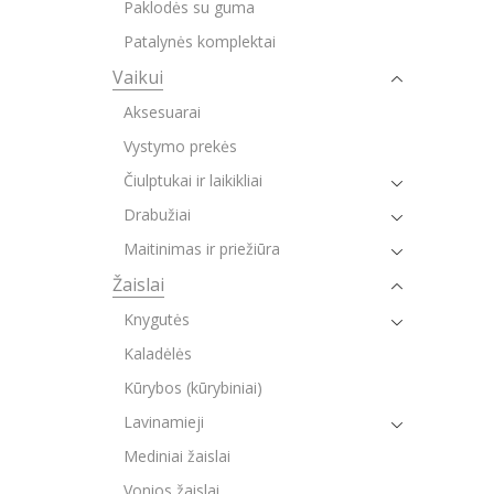
Paklodės su guma
Patalynės komplektai
Vaikui
Aksesuarai
Vystymo prekės
Čiulptukai ir laikikliai
Drabužiai
Maitinimas ir priežiūra
Žaislai
Knygutės
Kaladėlės
Kūrybos (kūrybiniai)
Lavinamieji
Mediniai žaislai
Vonios žaislai