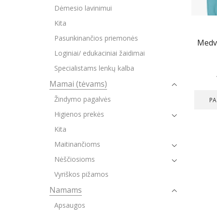
Dėmesio lavinimui
Kita
Pasunkinančios priemonės
Medvi
Loginiai/ edukaciniai žaidimai
Specialistams lenkų kalba
Mamai (tėvams)
Žindymo pagalvės
PA
Higienos prekės
Kita
Maitinančioms
Nėščiosioms
Vyriškos pižamos
Namams
Apsaugos