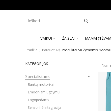
SEARCH
INPUT
VAIKUI
ŽAISLAI
MAMAI (TĖVAM
Pradžia
Parduotuvė
Produktai Su Žymomis “Medvil
KATEGORIJOS
Specialistams
Rankų motorikai
Emociniam ugdymui
Logopedams
Sensorinė integracija