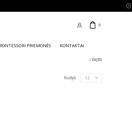
0
MONTESSORI PRIEMONĖS
KONTAKTAI
Grįžti
Products
Rodyti
per
page