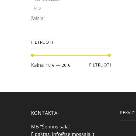
Kita
žaislai
FILTRUOTI
Min
Maks
Kaina:
—
FILTRUOTI
10 €
20 €
kaina
kaina
KONTAKTAI
REKVIZI
MB "Šeimos sala"
E.paštas:
info@seimossala.lt