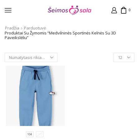
0
Pradžia
Parduotuvė
Produktai Su Žymomis “Medvilninės Sportinės Kelnės Su 3D
Paveikslėliu”
Products
per
page
104
110