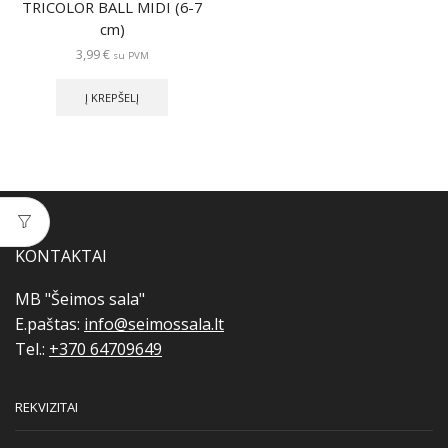
TRICOLOR BALL MIDI (6-7
cm)
3,99
€
su PVM
Į KREPŠELĮ
KONTAKTAI
MB "Šeimos sala"
E.paštas:
info@seimossala.lt
Tel.:
+370 64709649
REKVIZITAI