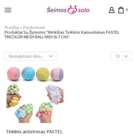
0
Pradžia
Parduotuvė
Produktai Su Žymomis “Minkštas Tinklinis Kamuoliukas PASTEL
TRICOLOR MESH BALL MIDI (6-7 Cm)”
Products
per
page
Tinklinis antistresas PASTEL