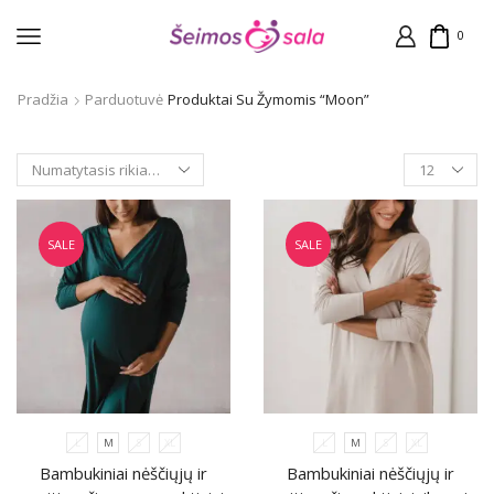
0
Pradžia
Parduotuvė
Produktai Su Žymomis “Moon”
Products
per
page
SALE
SALE
L
M
S
XL
L
M
S
XL
Bambukiniai nėščiųjų ir
Bambukiniai nėščiųjų ir