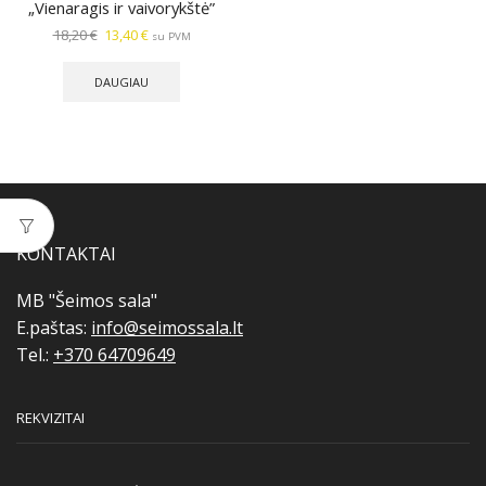
„Vienaragis ir vaivorykštė”
Original
Current
18,20
€
13,40
€
su PVM
price
price
was:
is:
DAUGIAU
18,20 €.
13,40 €.
KONTAKTAI
MB "Šeimos sala"
E.paštas:
info@seimossala.lt
Tel.:
+370 64709649
REKVIZITAI