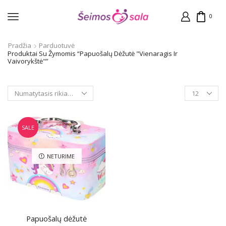
0
Pradžia
Parduotuvė
Produktai Su Žymomis “Papuošalų Dėžutė "Vienaragis Ir
Vaivorykštė"”
Products
per
page
SALE
NETURIME
Papuošalų dėžutė