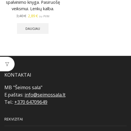
spalvinimo knyga. Pasiruošę
veiksmui. Lenkų kalba.
Original
Current
3,40
€
2,89
€
su PVM
price
price
was:
is:
DAUGIAU
3,40 €.
2,89 €.
KONTAKTAI
MB "Šeimos sala"
E.paštas:
info@seimossala.lt
Tel.:
+370 64709649
REKVIZITAI