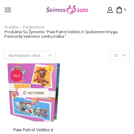
0
Pradžia
Parduotuvė
Produktai Su Žymomis “Paw Patrol Veiklos Ir Spalvinimo Knyga.
Pasiruošę Veiksmui. Lenkų Kalba.”
Products
per
page
SALE
NETURIME
Paw Patrol Veiklos ir