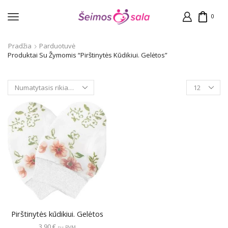
0
Pradžia
Parduotuvė
Produktai Su Žymomis “Pirštinytės Kūdikiui. Gelėtos”
Products
per
page
Pirštinytės kūdikiui. Gelėtos
3,90
€
su PVM