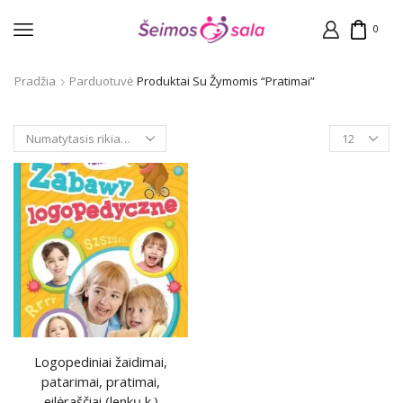
0
Pradžia
Parduotuvė
Produktai Su Žymomis “pratimai”
Products
per
page
Logopediniai žaidimai,
patarimai, pratimai,
eilėraščiai (lenkų k.)