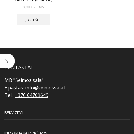
9,80
€
su PVM
Į KREPŠELĮ
KONTAKTAI
MB "Šeimos sala"
E.paštas:
info@seimossala.lt
Tel.:
+370 64709649
REKVIZITAI
INFORMACIJA PIRKĖJAMS