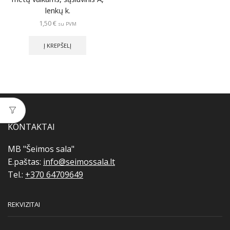
lenkų k.
1,50
€
su PVM
Į KREPŠELĮ
KONTAKTAI
MB "Šeimos sala"
E.paštas:
info@seimossala.lt
Tel.:
+370 64709649
REKVIZITAI