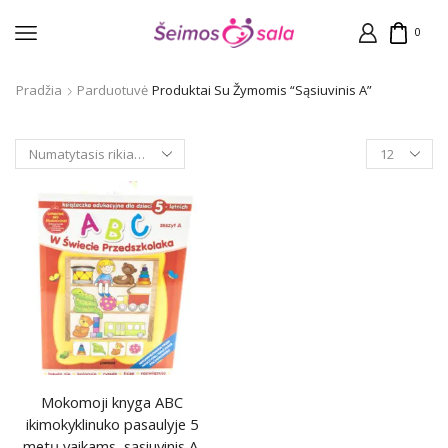
0
Pradžia
Parduotuvė
Produktai Su Žymomis “sąsiuvinis A”
Products
per
page
Mokomoji knyga ABC
ikimokyklinuko pasaulyje 5
metų vaikams, sąsiuvinis A,