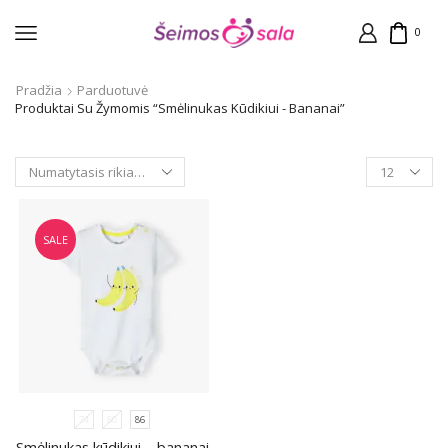
0
Pradžia
Parduotuvė
Produktai Su Žymomis “Smėlinukas Kūdikiui - Bananai”
Products
per
page
SALE
74
80
86
Smėlinukas kūdikiui – bananai