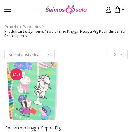
0
Pradžia
Parduotuvė
Produktai Su Žymomis “Spalvinimo Knyga. Peppa Pig Pažindinasi Su
Profesijomis.”
Products
per
page
SALE
Spalvinimo knyga. Peppa Pig