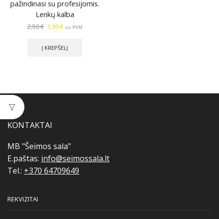
pažindinasi su profesijomis.
Lenkų kalba
Original
Current
2,50
€
1,99
€
su PVM
price
price
was:
is:
Į KREPŠELĮ
2,50 €.
1,99 €.
KONTAKTAI
MB "Šeimos sala"
E.paštas:
info@seimossala.lt
Tel.:
+370 64709649
REKVIZITAI