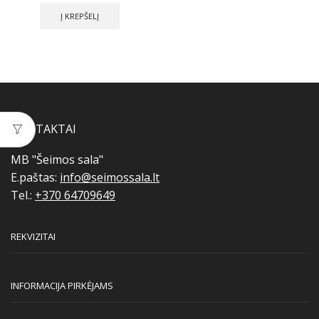
Į KREPŠELĮ
KONTAKTAI
MB "Šeimos sala"
E.paštas:
info@seimossala.lt
Tel.:
+370 64709649
REKVIZITAI
INFORMACIJA PIRKĖJAMS