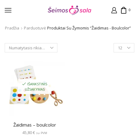
0
Pradžia
Parduotuvė
Produktai Su Žymomis “Žaidimas - Boulcolor”
Products
per
page
IŠANKSTINIS
UŽSAKYMAS
Žaidimas – boulcolor
45,80
€
su PVM