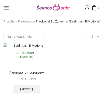
0
Pradžia
Parduotuvė
Produktai Su Žymomis “Žaidimas - E-Motionz”
Products
per
page
IŠANKSTINIS
UŽSAKYMAS
Žaidimas – E-Motionz
19,90
€
su PVM
Į KREPŠELĮ