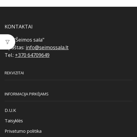
KONTAKTAI
MB "Šeimos sala"
E.paštas:
info@seimossala.lt
Tel.:
+370 64709649
REKVIZITAI
INFORMACIJA PIRKĖJAMS
D.U.K
Taisyklės
Privatumo politika