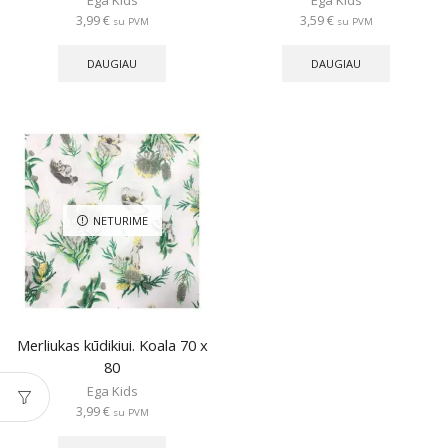
Ega Kids
Ega Kids
3,99
€
3,59
€
su PVM
su PVM
DAUGIAU
DAUGIAU
NETURIME
Merliukas kūdikiui. Koala 70 x
80
Ega Kids
3,99
€
su PVM