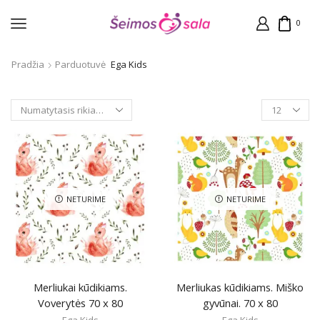
0
Pradžia
Parduotuvė
Ega Kids
Products
per
page
NETURIME
NETURIME
Merliukai kūdikiams.
Merliukas kūdikiams. Miško
Voverytės 70 x 80
gyvūnai. 70 x 80