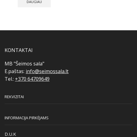
DAUGIAU
KONTAKTAI
MB "Šeimos sala"
E.paštas:
info@seimossala.lt
Tel.:
+370 64709649
REKVIZITAI
INFORMACIJA PIRKĖJAMS
D.U.K