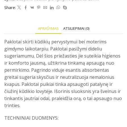
Share:
APRAŠYMAS
ATSILIEPIMAI (0)
Paklotai skirti kūdikių pervystymui bei moterims
gimdymo laikotarpiu. Paklotai pasižymi dideliu
sugeriamumu. Dėl šios priežasties jie suteikia higienos
ir komforto jausmą, užtikrina tinkamą apsaugą nuo
permirkimo. Pagrindo viduje esantis absorbentas
greitai sugeria skysčius ir neutralizuoja nemalonius
kvapus. Paklotai puikiai tinka apsaugoti patalynę ir
čiužinį kūdikio lovytėje. Išorinis sluoksnis yra švelnus ir
tinkantis jautriai odai, praleidžia orą, o tai apsaugo nuo
trinties.
TECHNINIAI DUOMENYS: