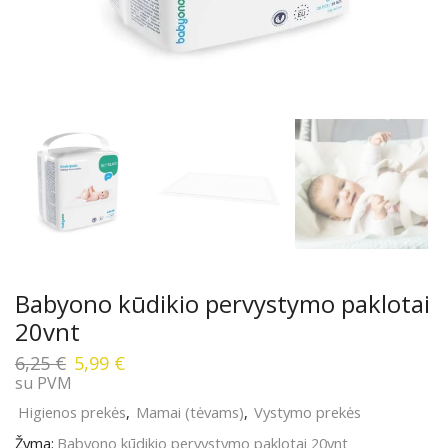
Babyono kūdikio pervystymo paklotai
20vnt
Original
Current
6,25
€
5,99
€
price
price
su PVM
was:
is:
Higienos prekės
,
Mamai (tėvams)
,
Vystymo prekės
6,25 €.
5,99 €.
Žyma:
Babyono kūdikio pervystymo paklotai 20vnt