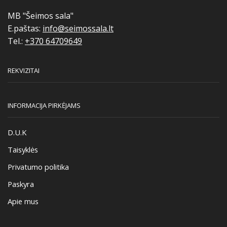
prod
the
page
product
MB "Šeimos sala"
page
E.paštas:
info@seimossala.lt
Tel.:
+370 64709649
REKVIZITAI
INFORMACIJA PIRKĖJAMS
D.U.K
Taisyklės
Privatumo politika
Paskyra
Apie mus