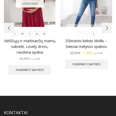
UŽSAKYMAS
L
M
S
XL
XS
L
M
S
Nėščiųjų ir maitinančių mamų
Džinsinės kelnės Mollis –
suknelė, Lovely dress,
šviesiai mėlynos spalvos
raudona spalva
Original
Current
32,50
€
17,99
€
su PVM
price
price
This
49,99
€
su PVM
was:
is:
prod
This
PASIRINKTI SAVYBES
32,50 €.
17,99 €.
has
product
PASIRINKTI SAVYBES
multi
has
varia
multiple
The
variants.
optio
The
may
options
be
may
chos
be
on
chosen
the
KONTAKTAI
on