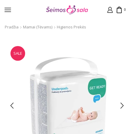
0
Pradžia
Mamai (tėvams)
Higienos Prekės
SALE