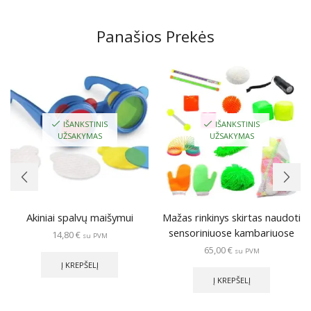
Panašios Prekės
IŠANKSTINIS
IŠANKSTINIS
UŽSAKYMAS
UŽSAKYMAS
Akiniai spalvų maišymui
Mažas rinkinys skirtas naudoti
sensoriniuose kambariuose
14,80
€
su PVM
65,00
€
su PVM
Į KREPŠELĮ
Į KREPŠELĮ