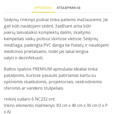
APRAŠYMAS
ATSILIEPIMAI (0)
Sėdynių rinkinys puikiai tinka patiems mažiausiems. Jie
gali būti naudojami sėdint, žaidžiant arba būti
įvairių laisvalaikio komplektų dalimi, skaitymo
kampeliais vaikų poilsiui skirtose vietose. Sėdynių
medžiaga, padengta PVC danga be ftalatų ir naudojami
medicinos prietaisams, todėl jas labai lengva
valyti ir dezinfekuoti.
Baltos spalvos PREMIUM apmušalai idealiai tinka
patalpoms, kuriose pasaulis patiriamas kartu su
optinėmis skaidulomis, projektoriais, veidrodinėmis
sferomis ar vandens stulpeliais.
rinkinį sudaro 6 NC232 vnt
Vieno elemento matmenys: 83 cm x 40 cm x 30 cm (I x P
x A)