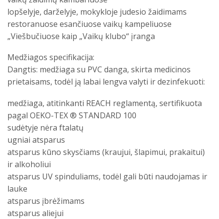
lopšelyje, darželyje, mokykloje judesio žaidimams
restoranuose esančiuose vaikų kampeliuose
„Viešbučiuose kaip „Vaikų klubo“ įranga
Medžiagos specifikacija:
Dangtis: medžiaga su PVC danga, skirta medicinos
prietaisams, todėl ją labai lengva valyti ir dezinfekuoti:
medžiaga, atitinkanti REACH reglamentą, sertifikuota
pagal OEKO-TEX ® STANDARD 100
sudėtyje nėra ftalatų
ugniai atsparus
atsparus kūno skysčiams (kraujui, šlapimui, prakaitui)
ir alkoholiui
atsparus UV spinduliams, todėl gali būti naudojamas ir
lauke
atsparus įbrėžimams
atsparus aliejui