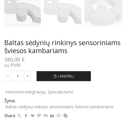
Baltas sėdynių rinkinys sensoriniams
šviesos kambariams
580,00
€
su PVM
Į KREPŠELĮ
produkto
kiekis:
Baltas
Sensorinė integracija
,
Specialistams
sėdynių
rinkinys
Žyma:
sensoriniams
Baltas sėdynių rinkinys sensoriniams šviesos kambariams
šviesos
kambariams
Share: