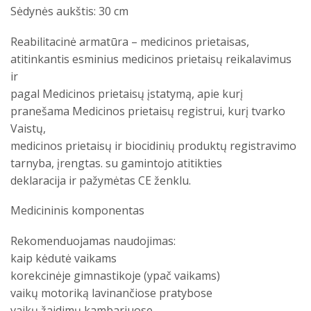
Sėdynės aukštis: 30 cm
Reabilitacinė armatūra – medicinos prietaisas,
atitinkantis esminius medicinos prietaisų reikalavimus
ir
pagal Medicinos prietaisų įstatymą, apie kurį
pranešama Medicinos prietaisų registrui, kurį tvarko
Vaistų,
medicinos prietaisų ir biocidinių produktų registravimo
tarnyba, įrengtas. su gamintojo atitikties
deklaracija ir pažymėtas CE ženklu.
Medicininis komponentas
Rekomenduojamas naudojimas:
kaip kėdutė vaikams
korekcinėje gimnastikoje (ypač vaikams)
vaikų motoriką lavinančiose pratybose
vaikų žaidimų kambariuose