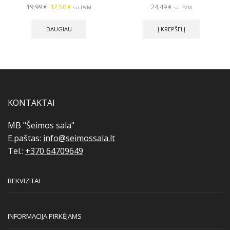
Original
Current
19,99
€
12,50
€
24,49
€
su PVM
su PVM
price
price
was:
is:
DAUGIAU
Į KREPŠELĮ
19,99 €.
12,50 €.
KONTAKTAI
MB "Šeimos sala"
E.paštas:
info@seimossala.lt
Tel.:
+370 64709649
REKVIZITAI
INFORMACIJA PIRKĖJAMS