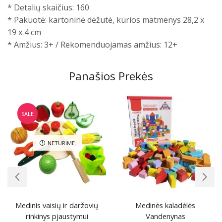
* Detalių skaičius: 160
* Pakuotė: kartoninė dėžutė, kurios matmenys 28,2 x
19 x 4 cm
* Amžius: 3+ / Rekomenduojamas amžius: 12+
Panašios Prekės
SALE
NETURIME
Medinis vaisių ir daržovių
Medinės kaladėlės
rinkinys pjaustymui
Vandenynas