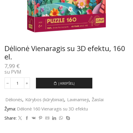
Dėlionė Vienaragis su 3D efektu, 160
el.
7,99
€
su PVM
Į KREPŠELĮ
produkto
kiekis:
Dėlionė
Dėlionės
,
Kūrybos (kūrybiniai)
,
Lavinamieji
,
Žaislai
Vienaragis
su
Žyma:
Dėlionė 160 Vienaragis su 3D efektu
3D
efektu,
Share:
160
el.