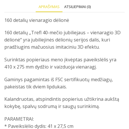
APRAŠYMAS
ATSILIEPIMAI (0)
160 detalių vienaragio dėlionė
160 detalių „Trefl 40-mečio jubiliejaus – vienaragio 3D
dėlionė“ yra jubiliejinės dėlionių serijos dalis, kuri
pradžiugins mažuosius imitaciniu 3D efektu.
Surinktas popieriaus meno įkvėptas paveikslėlis yra
410 x 275 mm dydžio ir vaizduoja vienaragį.
Gaminys pagamintas iš FSC sertifikuotų medžiagų,
pakeistas tik dviem lipdukais.
Kalandruotas, atspindintis popierius užtikrina aukštą
kokybę, spalvų sodrumą ir saugų surinkimą.
PARAMETRAI:
* Paveikslėlio dydis: 41 x 27,5 cm