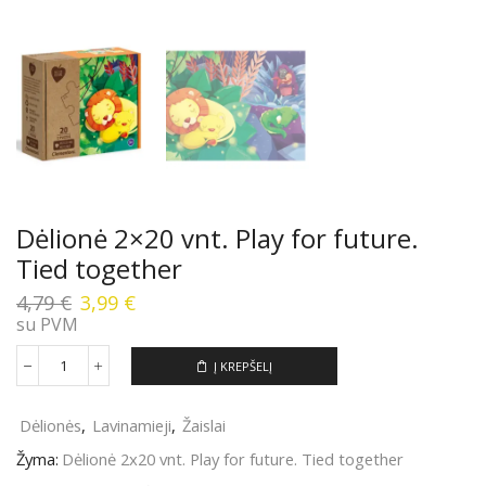
Dėlionė 2×20 vnt. Play for future.
Tied together
Original
Current
4,79
€
3,99
€
price
price
su PVM
was:
is:
4,79 €.
3,99 €.
Į KREPŠELĮ
produkto
kiekis:
Dėlionė
Dėlionės
,
Lavinamieji
,
Žaislai
2x20
vnt.
Žyma:
Dėlionė 2x20 vnt. Play for future. Tied together
Play