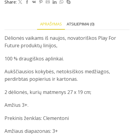
for
Share:
future.
Tied
together
APRAŠYMAS
ATSILIEPIMAI (0)
Dėlionės vaikams iš naujos, novatoriškos Play For
Future produktų linijos,
100 % draugiškos aplinkai.
Aukščiausios kokybės, netoksiškos medžiagos,
perdirbtas popierius ir kartonas.
2 dėlionės, kurių matmenys 27 x 19 cm;
Amžius 3+.
Prekinis ženklas: Clementoni
Amžiaus diapazonas: 3+