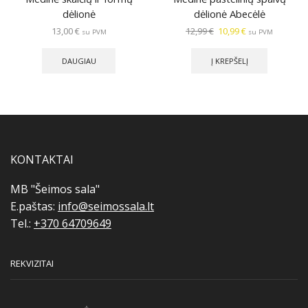
dėlionė
dėlionė Abecėlė
Original
Current
13,00
€
12,99
€
10,99
€
su PVM
su PVM
price
price
was:
is:
DAUGIAU
Į KREPŠELĮ
12,99 €.
10,99 €.
KONTAKTAI
MB "Šeimos sala"
E.paštas:
info@seimossala.lt
Tel.:
+370 64709649
REKVIZITAI