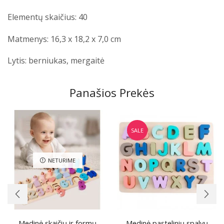
Elementų skaičius: 40
Matmenys: 16,3 x 18,2 x 7,0 cm
Lytis: berniukas, mergaitė
Panašios Prekės
SALE
NETURIME
Medinė skaičių ir formų
Medinė pastelinių spalvų