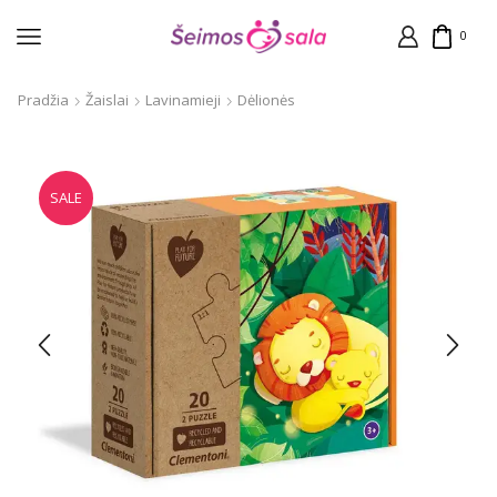
0
Pradžia
Žaislai
Lavinamieji
Dėlionės
SALE