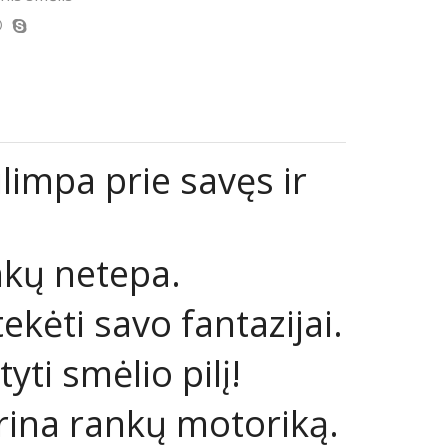
ilimpa prie savęs ir
nkų netepa.
tekėti savo fantazijai.
ti smėlio pilį!
erina rankų motoriką.