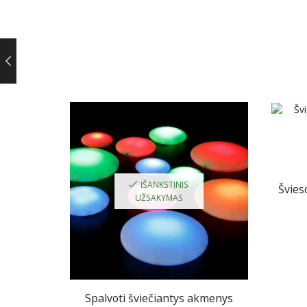
IŠANKSTINIS
Švies
UŽSAKYMAS
Spalvoti šviečiantys akmenys