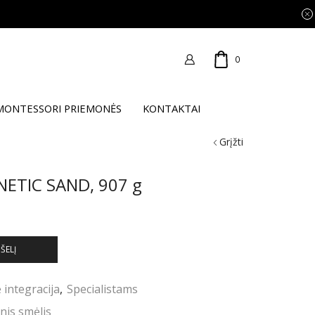
0
MONTESSORI PRIEMONĖS
KONTAKTAI
Grįžti
KINETIC SAND, 907 g
PŠELĮ
 integracija
,
Specialistams
inis smėlis