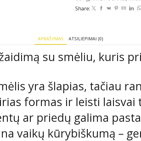
SAND,
Share:
907
g
APRAŠYMAS
ATSILIEPIMAI (0)
 žaidimą su smėliu, kuris pr
mėlis yra šlapias, tačiau ra
rias formas ir leisti laisvai 
tų ar priedų galima pastaty
tina vaikų kūrybiškumą – g