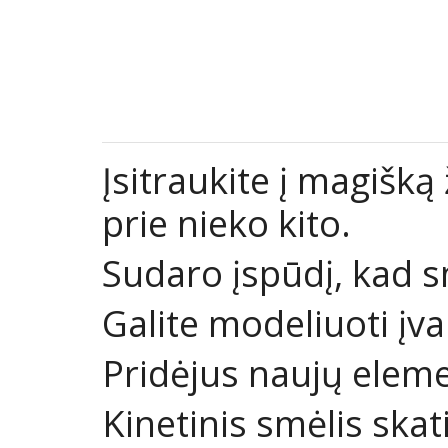
Įsitraukite į magišką
prie nieko kito.
Sudaro įspūdį, kad s
Galite modeliuoti įvai
Pridėjus naujų elemen
Kinetinis smėlis ska