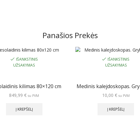
Panašios Prekės
IŠANKSTINIS
IŠANKSTINIS
UŽSAKYMAS
UŽSAKYMAS
olaidinis kilimas 80×120 cm
Medinis kalejdoskopas. Gr
849,99
€
10,00
€
su PVM
su PVM
Į KREPŠELĮ
Į KREPŠELĮ