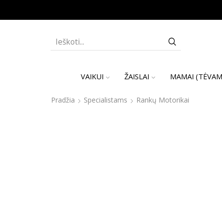
SEARCH
INPUT
VAIKUI
ŽAISLAI
MAMAI (TĖVAM
Pradžia
Specialistams
Rankų Motorikai