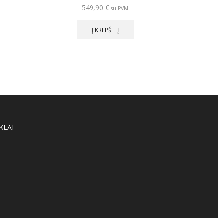
sensori
549,90
€
su PVM
Į KREPŠELĮ
KLAI