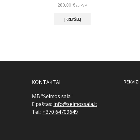
280,00
€
su PVM
Į KREPŠELĮ
KONTAKTAI
REKVIZI
MB "Šeimos sala"
E.paštas:
info@seimossala.lt
Tel.:
+370 64709649