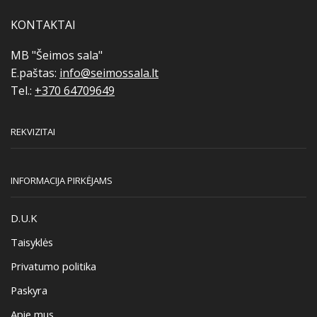
on
the
KONTAKTAI
product
page
MB "Šeimos sala"
E.paštas:
info@seimossala.lt
Tel.:
+370 64709649
REKVIZITAI
INFORMACIJA PIRKĖJAMS
D.U.K
Taisyklės
Privatumo politika
Paskyra
Apie mus