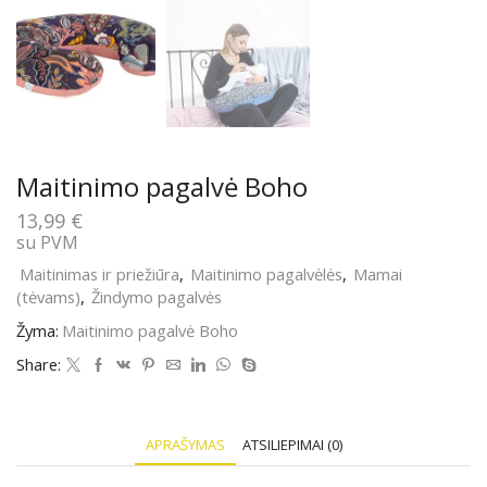
Maitinimo pagalvė Boho
13,99
€
su PVM
Maitinimas ir priežiūra
,
Maitinimo pagalvėlės
,
Mamai
(tėvams)
,
Žindymo pagalvės
Žyma:
Maitinimo pagalvė Boho
Share:
APRAŠYMAS
ATSILIEPIMAI (0)