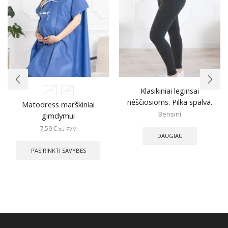
Klasikiniai leginsai
L/XL
S/M
nėščiosioms. Pilka spalva.
Matodress marškiniai
Bensini
gimdymui
7,59
€
su PVM
DAUGIAU
This
product
PASIRINKTI SAVYBES
has
multiple
variants.
The
options
may
be
chosen