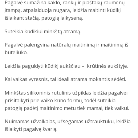
Pagalvė sumažina kaklo, rankų ir plaštakų raumenų
įtampą, atpalaiduoja nugarą, leidžia maitinti kūdikį
išlaikant stačią, patogią laikyseną.
Suteikia kūdikiui minkštą atramą.
Pagalvė palengvina natūralų maitinimą ir maitinimą iš
buteliuko.
Leidžia paguldyti kūdikį aukščiau – krūtinės aukštyje.
Kai vaikas vyresnis, tai ideali atrama mokantis sėdėti.
Minkštas silikoninis rutulinis užpildas leidžia pagalvei
prisitaikyti prie vaiko kūno formų, todėl suteikia
patogią padėtį maitinimo metu tiek mamai, tiek vaikui.
Nuimamas užvalkalas, užsegamas užtrauktuku, leidžia
išlaikyti pagalvę švarią.