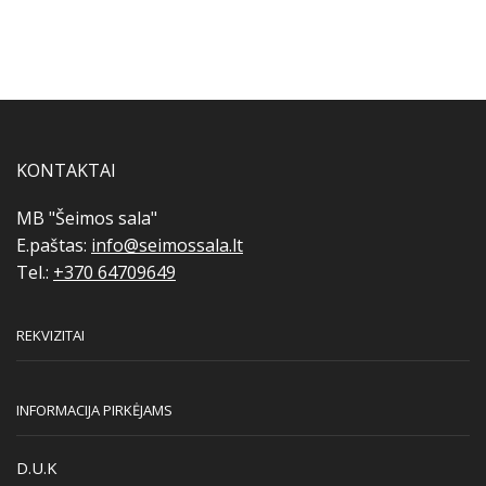
KONTAKTAI
MB "Šeimos sala"
E.paštas:
info@seimossala.lt
Tel.:
+370 64709649
REKVIZITAI
INFORMACIJA PIRKĖJAMS
D.U.K