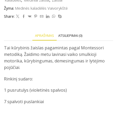
Kaladėlės
,
Mediniai žaislai
,
Žaislai
kaladėlės
Vaivorykštė
Žyma:
Medinės kaladėlės Vaivorykštė
Share:
APRAŠYMAS
ATSILIEPIMAI (0)
Tai kūrybinis žaislas pagamintas pagal Montessori
metodiką. Žaidimo metu lavinasi vaiko smulkioji
motorika, kūrybingumas, dėmesingumas ir lytėjimo
pojūčiai.
Rinkinį sudaro:
1 pusrutulys (violetinės spalvos)
7 spalvoti puslankiai