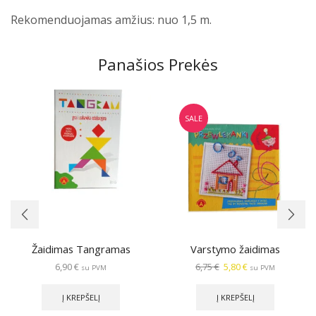
Rekomenduojamas amžius: nuo 1,5 m.
Panašios Prekės
SALE
Žaidimas Tangramas
Varstymo žaidimas
Original
Current
6,90
€
6,75
€
5,80
€
su PVM
su PVM
price
price
was:
is:
Į KREPŠELĮ
Į KREPŠELĮ
6,75 €.
5,80 €.