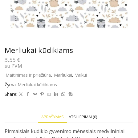
Merliukai kūdikiams
3,55
€
su PVM
Maitinimas ir priežiūra
,
Marliukai
,
Vaikui
Žyma:
Merliukai kūdikiams
Share:
APRAŠYMAS
ATSILIEPIMAI (0)
Pirmaisiais kūdikio gyvenimo mėnesiais medvilniniai