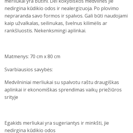
merliukai yra būtini. Dėl kokybiškos medvilnės jie
nedirgina kūdikio odos ir nealergizuoja. Po plovimo
nepraranda savo formos ir spalvos. Gali būti naudojami
kaip užvalkalas, seilinukas, švelnus kilimėlis ar
rankšluostis. Nekenksmingi aplinkai.
Matmenys: 70 cm x 80 cm
Svarbiausios savybės:
Medvilniniai merliukai su spalvotu raštu draugiškas
aplinkai ir ekonomiškas sprendimas vaikų priežiūros
srityje
Egakids merliukai yra sugeriantys ir minkšti, jie
nedirgina kūdikio odos