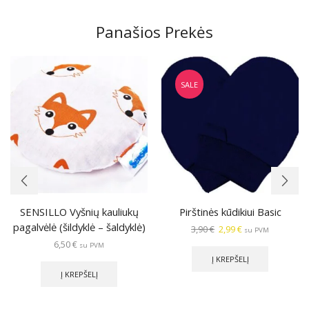
Panašios Prekės
SALE
SENSILLO Vyšnių kauliukų
Pirštinės kūdikiui Basic
pagalvėlė (šildyklė – šaldyklė)
Original
Current
3,90
€
2,99
€
su PVM
price
price
6,50
€
su PVM
was:
is:
Į KREPŠELĮ
3,90 €.
2,99 €.
Į KREPŠELĮ