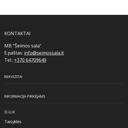
KONTAKTAI
MB "Šeimos sala"
E.paštas:
info@seimossala.lt
Tel.:
+370 64709649
REKVIZITAI
INFORMACIJA PIRKĖJAMS
D.U.K
Taisyklės