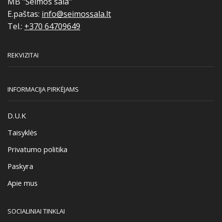
MB "Šeimos sala"
E.paštas:
info@seimossala.lt
Tel.:
+370 64709649
REKVIZITAI
INFORMACIJA PIRKĖJAMS
D.U.K
Taisyklės
Privatumo politika
Paskyra
Apie mus
SOCIALINIAI TINKLAI