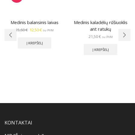
Medinis balansinis laivas
Medinis kaladėlių rūšiuoklis
ant ratukų
Original
Current
15,60
€
12,50
€
su PVM
price
price
21,50
€
su PVM
was:
is:
Į KREPŠELĮ
15,60 €.
12,50 €.
Į KREPŠELĮ
KONTAKTAI