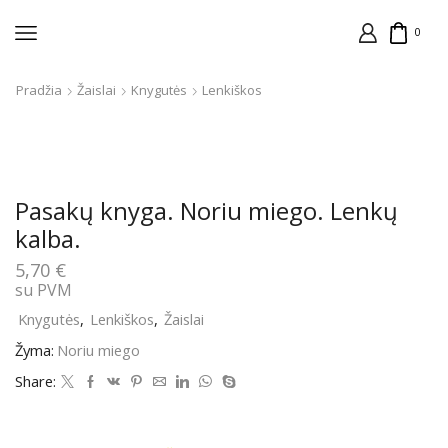
0
Pradžia
Žaislai
Knygutės
Lenkiškos
Pasakų knyga. Noriu miego. Lenkų
kalba.
5,70
€
su PVM
Knygutės
,
Lenkiškos
,
Žaislai
Žyma:
Noriu miego
Share: