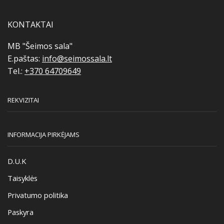
KONTAKTAI
MB "Šeimos sala"
E.paštas:
info@seimossala.lt
Tel.:
+370 64709649
REKVIZITAI
INFORMACIJA PIRKĖJAMS
D.U.K
Taisyklės
Privatumo politika
Paskyra