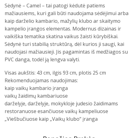
Sėdynė – Camel – tai patogi kėdutė patiems
mažiausiems, kuri gali būti naudojama sėdėjimui arba
kaip darželio kambario, mažylių klubo ar skaitymo
kampelio įrangos elementas. Modernus dizainas ir
vaikiška tematika skatina vaikus žaisti kūrybiškai.
Sėdynė turi stabilią struktūrą, dėl kurios ji saugi, kai
naudojasi mažiausieji. Jis pagamintas iš medžiagos su
PVC danga, todėl ją lengva valyti.
Visas aukštis: 43 cm, ilgis 93 cm, plotis 25 cm
Rekomenduojamas naudojimas:
kaip vaikų kambario įranga
vaikų žaidimų kambariuose
darželyje, darželyje, mokykloje judesio žaidimams
restoranuose esančiuose vaikų kampeliuose
„Viešbučiuose kaip „Vaikų klubo“ įranga