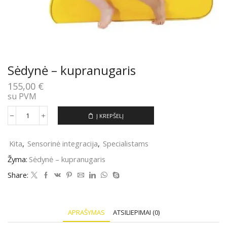
Sėdynė – kupranugaris
155,00
€
su PVM
Į KREPŠELĮ
produkto
kiekis:
Sėdynė
Kita
,
Sensorinė integracija
,
Specialistams
–
kupranugaris
Žyma:
Sėdynė – kupranugaris
Share:
APRAŠYMAS
ATSILIEPIMAI (0)