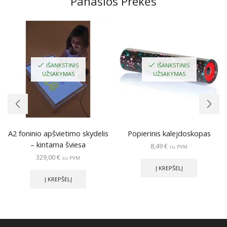
Panašios Prekės
IŠANKSTINIS
IŠANKSTINIS
UŽSAKYMAS
UŽSAKYMAS
A2 foninio apšvietimo skydelis
Popierinis kalejdoskopas
– kintama šviesa
8,49
€
su PVM
329,00
€
su PVM
Į KREPŠELĮ
Į KREPŠELĮ