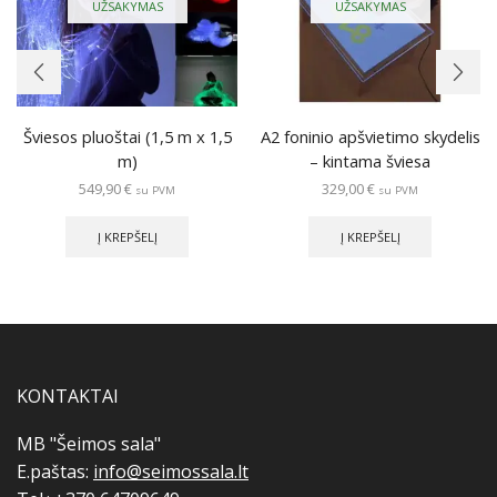
UŽSAKYMAS
UŽSAKYMAS
Šviesos pluoštai (1,5 m x 1,5
A2 foninio apšvietimo skydelis
m)
– kintama šviesa
549,90
€
329,00
€
su PVM
su PVM
Į KREPŠELĮ
Į KREPŠELĮ
KONTAKTAI
MB "Šeimos sala"
E.paštas:
info@seimossala.lt