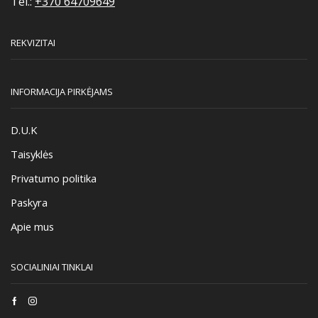
Tel.:
+370 64709649
REKVIZITAI
INFORMACIJA PIRKĖJAMS
D.U.K
Taisyklės
Privatumo politika
Paskyra
Apie mus
SOCIALINIAI TINKLAI
Facebook
Instagram