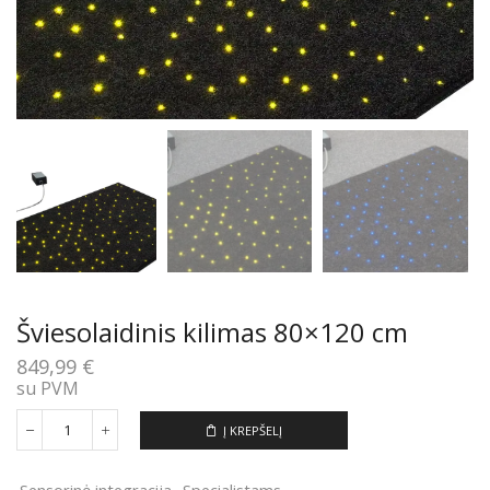
Šviesolaidinis kilimas 80×120 cm
849,99
€
su PVM
Į KREPŠELĮ
produkto
kiekis:
Šviesolaidinis