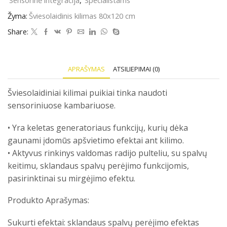
Sensorinė integracija
,
Specialistams
kilimas
80x120
Žyma:
Šviesolaidinis kilimas 80x120 cm
cm
Share:
APRAŠYMAS
ATSILIEPIMAI (0)
Šviesolaidiniai kilimai puikiai tinka naudoti
sensoriniuose kambariuose.
• Yra keletas generatoriaus funkcijų, kurių dėka
gaunami įdomūs apšvietimo efektai ant kilimo.
• Aktyvus rinkinys valdomas radijo pulteliu, su spalvų
keitimu, sklandaus spalvų perėjimo funkcijomis,
pasirinktinai su mirgėjimo efektu.
Produkto Aprašymas:
Sukurti efektai: sklandaus spalvų perėjimo efektas