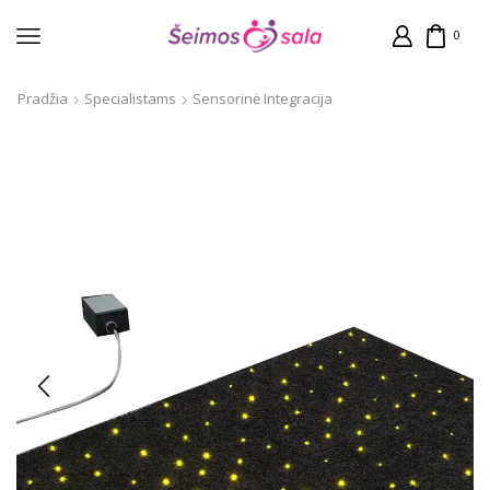
0
Pradžia
Specialistams
Sensorinė Integracija