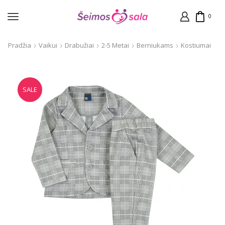
0
Pradžia
Vaikui
Drabužiai
2-5 Metai
Berniukams
Kostiumai
SALE