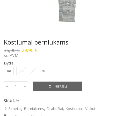
Kostiumai berniukams
Original
Current
35,90
€
29,90
€
price
price
su PVM
was:
is:
Dydis
35,90 €.
29,90 €.
104
110
92
98
Į KREPŠELĮ
produkto
kiekis:
Kostiumai
SKU:
N/A
berniukams
2-5 metai
,
Berniukams
,
Drabužiai
,
Kostiumai
,
Vaikui