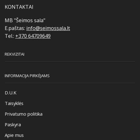
on
KONTAKTAI
the
product
MB "Šeimos sala"
page
E.paštas:
info@seimossala.lt
Tel.:
+370 64709649
REKVIZITAI
INFORMACIJA PIRKĖJAMS
D.U.K
Taisyklės
Privatumo politika
Paskyra
Apie mus