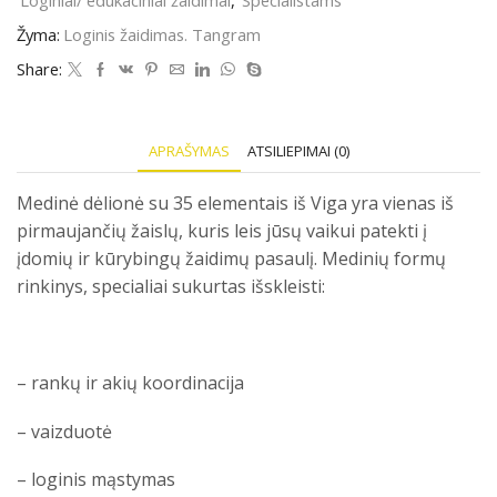
Loginiai/ edukaciniai žaidimai
,
Specialistams
žaidimas.
Tangram
Žyma:
Loginis žaidimas. Tangram
Share:
APRAŠYMAS
ATSILIEPIMAI (0)
Medinė dėlionė su 35 elementais iš Viga yra vienas iš
pirmaujančių žaislų, kuris leis jūsų vaikui patekti į
įdomių ir kūrybingų žaidimų pasaulį. Medinių formų
rinkinys, specialiai sukurtas išskleisti:
– rankų ir akių koordinacija
– vaizduotė
– loginis mąstymas