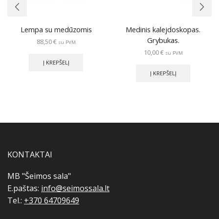
Lempa su medūzomis
Medinis kalejdoskopas.
Grybukas.
88,50
€
su PVM
10,00
€
su PVM
Į KREPŠELĮ
Į KREPŠELĮ
KONTAKTAI
MB "Šeimos sala"
E.paštas:
info@seimossala.lt
Tel.:
+370 64709649