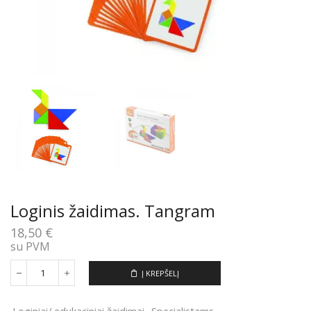
Loginis žaidimas. Tangram
18,50
€
su PVM
Į KREPŠELĮ
produkto
kiekis:
Loginis